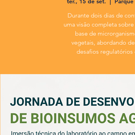
ter., 15 de set.
  |  
Parque 
Durante dois dias de con
uma visão completa sobre
base de microrganism
vegetais, abordando de
desafios regulatório