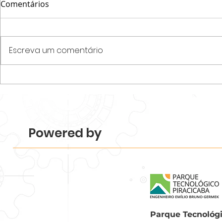
Comentários
Escreva um comentário
Parque Tecnológico
Programa N
Piracicaba realiza
startups e
Mapeamento 2026 e revela
desenvolvim
força e diversidade do
de acelera
ecossistema.
Tecnológico
Powered by
Parque Tecnológi