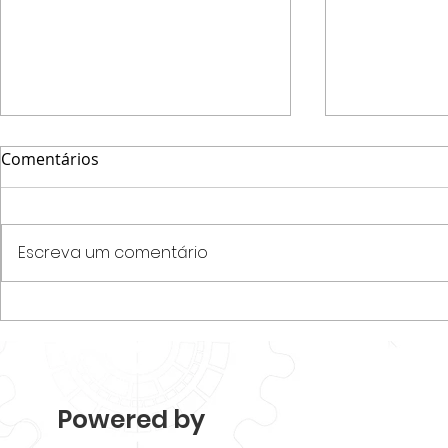
Comentários
Escreva um comentário
Parque Tecnológico
Programa N
Piracicaba realiza
startups e
Mapeamento 2026 e revela
desenvolvim
força e diversidade do
de acelera
ecossistema.
Tecnológico
Powered by