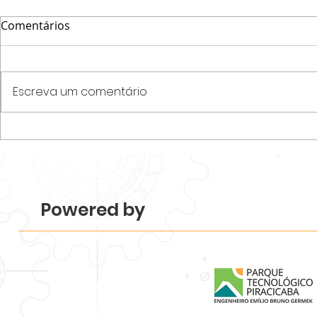
Comentários
Escreva um comentário
Parque Tecnológico
Programa N
Piracicaba realiza
startups e
Mapeamento 2026 e revela
desenvolvim
força e diversidade do
de acelera
ecossistema.
Tecnológico
Powered by