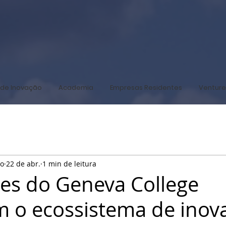
de Inovação
Academia
Empresas Residentes
Venture
co
22 de abr.
1 min de leitura
es do Geneva College
m o ecossistema de inov