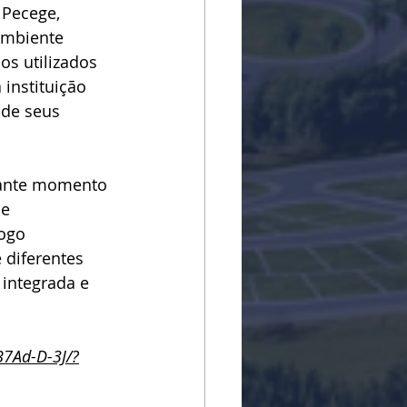
 Pecege, 
ambiente 
os utilizados 
instituição 
de seus 
tante momento 
e 
ogo 
 diferentes 
integrada e 
7Ad-D-3J/?