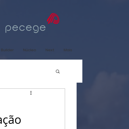
 Builder
Núcleo
Next
Mais
ação