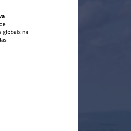
va 
de 
 globais na 
das 