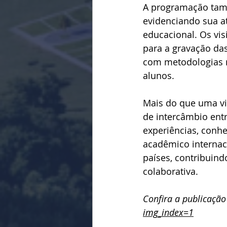
A programação tamb
evidenciando sua a
educacional. Os vis
para a gravação das
com metodologias 
alunos.
Mais do que uma vi
de intercâmbio ent
experiências, conhec
acadêmico internaci
países, contribuin
colaborativa.
Confira a publicação 
img_index=1