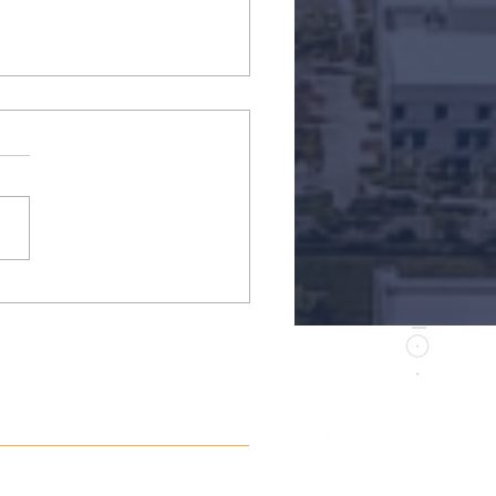
ue Tecnológico
cicaba e Instituto
ge recebem vice-
eito de Piracicaba e
eito de Guarujá em
a institucional