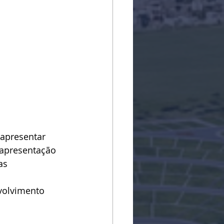
 apresentar 
 apresentação 
as 
 
volvimento 