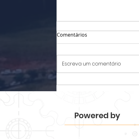
Comentários
Escreva um comentário
Parque Tecnológico
Piracicaba realiza
Mapeamento 2026 e revela
força e diversidade do
ecossistema.
Powered by