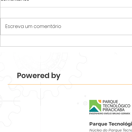
Escreva um comentário
Parque Tecnológico
Programa N
Piracicaba realiza
startups e
Mapeamento 2026 e revela
desenvolvim
força e diversidade do
de acelera
ecossistema.
Tecnológico
Powered by
Parque Tecnológi
Núcleo do Parque Tecno