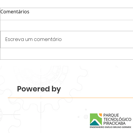
Comentários
Escreva um comentário
Parque Tecnológico
Programa N
Piracicaba realiza
startups e
Mapeamento 2026 e revela
desenvolvim
força e diversidade do
de acelera
ecossistema.
Tecnológico
Powered by