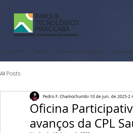
Portal PTP
Sobre
Ambientes de Inovação
Academi
All Posts
Pedro F. Chamochumbi
10 de jun. de 2025
2 
Oficina Participati
avanços da CPL Sa