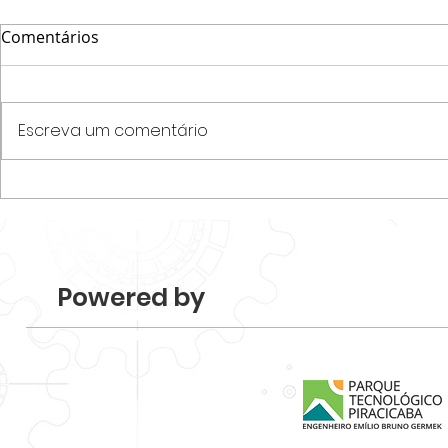
Comentários
Escreva um comentário
Parque Tecnológico
Programa N
Piracicaba realiza
startups e
Mapeamento 2026 e revela
desenvolvim
força e diversidade do
de acelera
ecossistema.
Tecnológico
Powered by