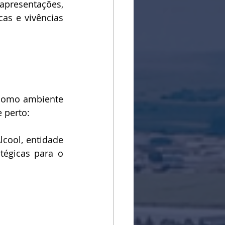
presentações, 
as e vivências 
como ambiente 
 perto:
cool, entidade 
égicas para o 