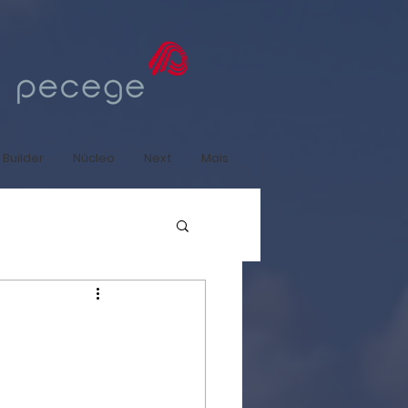
 Builder
Núcleo
Next
Mais
a