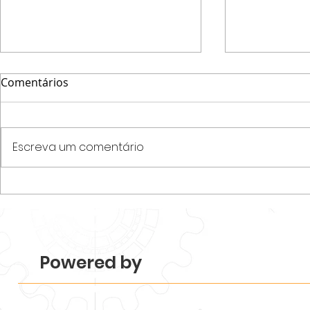
Comentários
Escreva um comentário
Parque Tecnológico
Programa N
Piracicaba realiza
startups e
Mapeamento 2026 e revela
desenvolvim
força e diversidade do
de acelera
ecossistema.
Tecnológico
Powered by