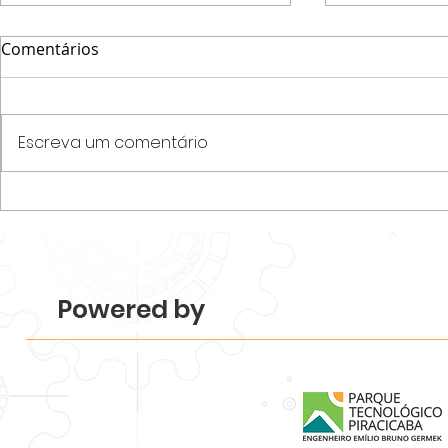
Comentários
Escreva um comentário
Parque Tecnológico
Programa N
Piracicaba realiza
startups e
Mapeamento 2026 e revela
desenvolvim
força e diversidade do
de acelera
ecossistema.
Tecnológico
Powered by