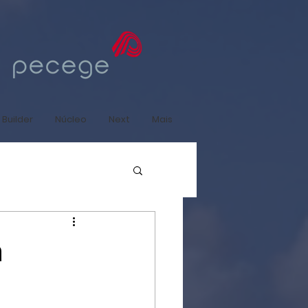
 Builder
Núcleo
Next
Mais
m