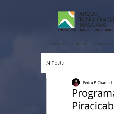
Portal PTP
Sobre
Ambientes 
All Posts
Pedro F. Chamoc
Program
Piracica