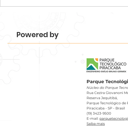
Parque Tecnológico
Programa N
Piracicaba realiza
startups e
Mapeamento 2026 e revela
desenvolvim
força e diversidade do
de acelera
ecossistema.
Tecnológico
Powered by
Parque Tecnológi
Núcleo do Parque Tecno
Rua Cezira Giovanoni Mo
Reserva Jequitibá,
Parque Tecnológico de P
Piracicaba - SP - Brasil
(19) 3423-9500
E-mail:
parquetecnolog
Saiba mais