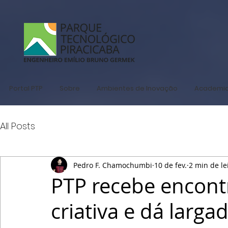
Portal PTP
Sobre
Ambientes de Inovação
Academi
All Posts
Pedro F. Chamochumbi
10 de fev.
2 min de le
PTP recebe encon
criativa e dá larg