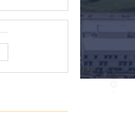
ue Tecnológico
cicaba e Instituto
ge recebem vice-
eito de Piracicaba e
eito de Guarujá em
a institucional