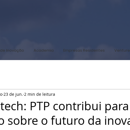
de Inovação
Academia
Empresas Residentes
Venture
co
23 de jun.
2 min de leitura
tech: PTP contribui para
o sobre o futuro da inov