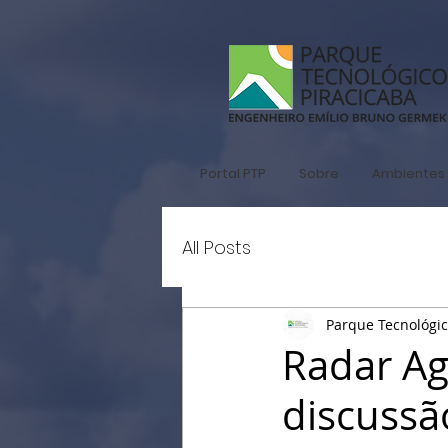
Portal PTP
Sobre
Ambientes 
All Posts
Parque Tecnológi
Radar Ag
discussã