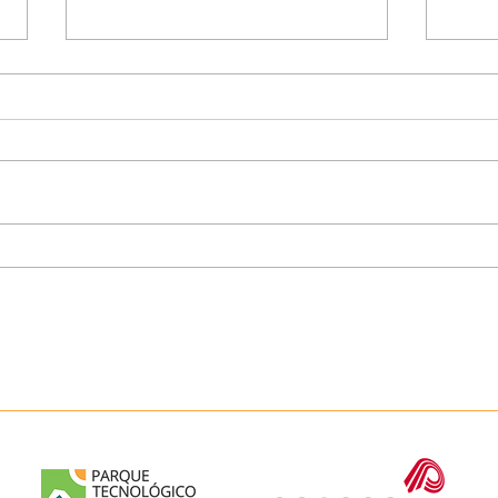
Programa NEXT reúne
Parq
startups em
Pira
desenvolvimento no 1º ciclo
Pece
de aceleração do Parque
pref
Tecnológico Piracicaba
pref
visit