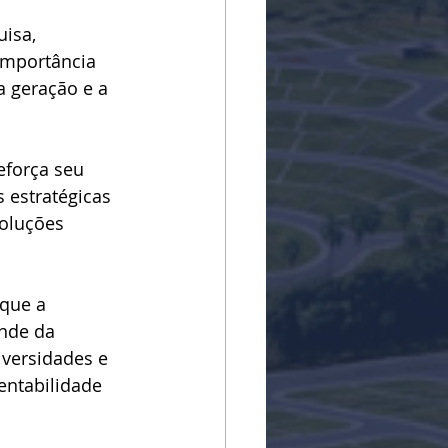
isa, 
importância 
a geração e a 
eforça seu 
 estratégicas 
oluções 
 que a 
nde da 
iversidades e 
entabilidade 