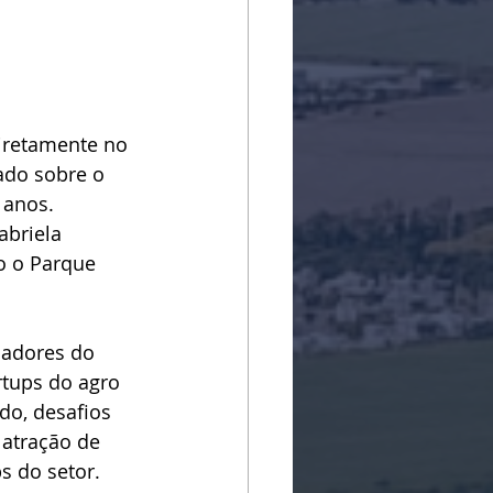
iretamente no 
ado sobre o 
 anos. 
abriela 
o o Parque 
cadores do 
tups do agro 
o, desafios 
atração de 
s do setor.