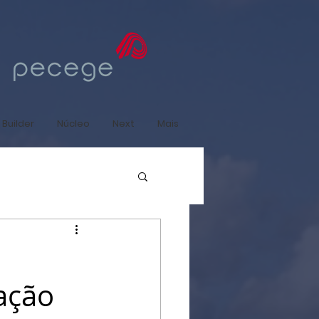
 Builder
Núcleo
Next
Mais
ação