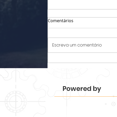
Comentários
Escreva um comentário
Parque Tecnológico
Piracicaba realiza
Mapeamento 2026 e revela
força e diversidade do
ecossistema.
Powered by